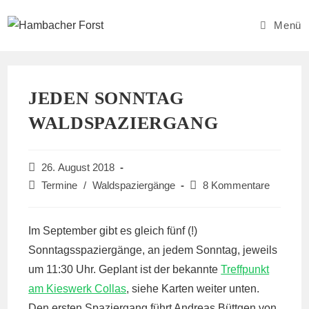
Zum
Inhalt
Menü
springen
JEDEN SONNTAG
WALDSPAZIERGANG
Beitrag
26. August 2018
veröffentlicht:
Beitrags-
Beitrags-
Termine
/
Waldspaziergänge
8 Kommentare
Kategorie:
Kommentare:
Im September gibt es gleich fünf (!)
Sonntagsspaziergänge, an jedem Sonntag, jeweils
um 11:30 Uhr. Geplant ist der bekannte
Treffpunkt
am Kieswerk Collas
, siehe Karten weiter unten.
Den ersten Spaziergang führt Andreas Büttgen von