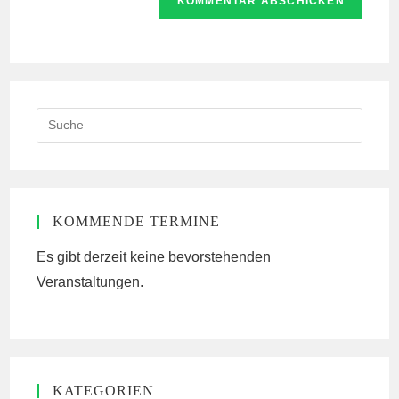
URL
Kommentieren
ein
ein
(optional)
Search
this
website
KOMMENDE TERMINE
Es gibt derzeit keine bevorstehenden
Veranstaltungen.
KATEGORIEN