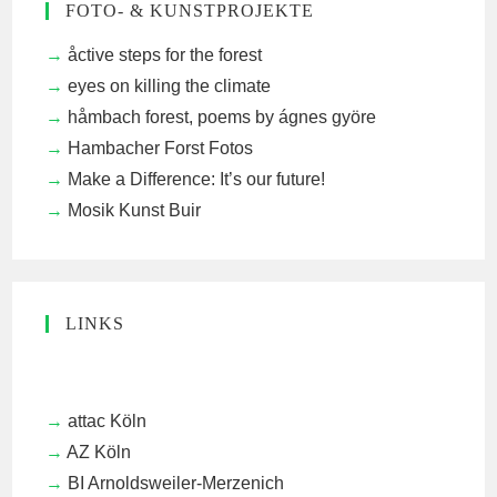
FOTO- & KUNSTPROJEKTE
åctive steps for the forest
eyes on killing the climate
håmbach forest, poems by ágnes györe
Hambacher Forst Fotos
Make a Difference: It’s our future!
Mosik Kunst Buir
LINKS
attac Köln
AZ Köln
BI Arnoldsweiler-Merzenich