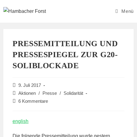
Zum
Inhalt
Menü
springen
PRESSEMITTEILUNG UND
PRESSESPIEGEL ZUR G20-
SOLIBLOCKADE
Beitrag
9. Juli 2017
veröffentlicht:
Beitrags-
Aktionen
/
Presse
/
Solidarität
Kategorie:
Beitrags-
6 Kommentare
Kommentare:
english
Die folgende Pressemitteilung wurde gestern