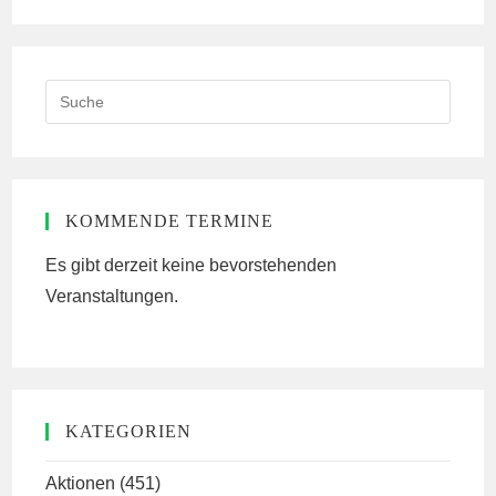
(optional)
Search
this
website
KOMMENDE TERMINE
Es gibt derzeit keine bevorstehenden
Veranstaltungen.
KATEGORIEN
Aktionen
(451)