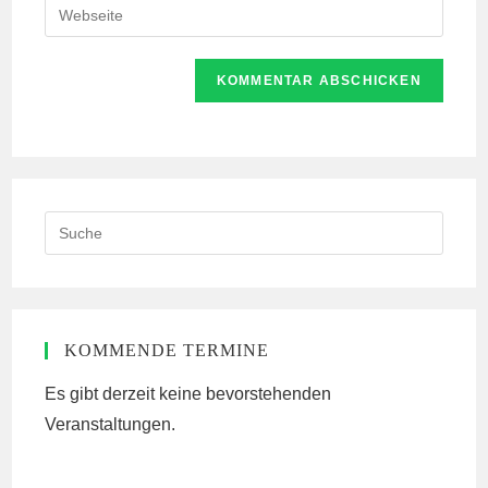
Gib
zum
Mail-
deine
Kommentieren
Adresse
Website-
ein
zum
URL
Kommentieren
ein
ein
(optional)
Search
this
website
KOMMENDE TERMINE
Es gibt derzeit keine bevorstehenden
Veranstaltungen.