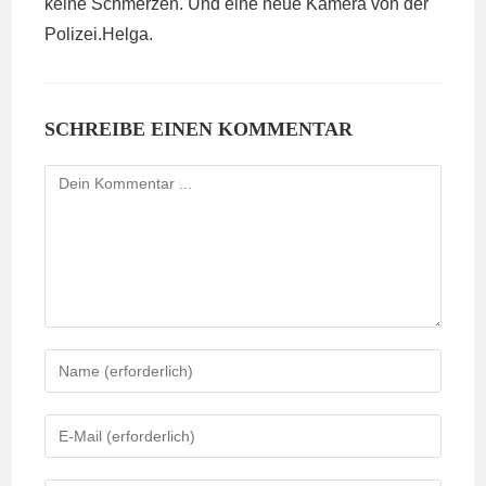
keine Schmerzen. Und eine neue Kamera von der
Polizei.Helga.
SCHREIBE EINEN KOMMENTAR
Kommentieren
Gib
deinen
Namen
Gib
oder
deine
Benutzernamen
E-