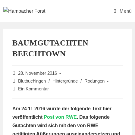
Zum
Inhalt
Menü
springen
BAUMGUTACHTEN
BEECHTOWN
Beitrag
28. November 2016
veröffentlicht:
Beitrags-
Blutbuchingen
/
Hintergründe
/
Rodungen
Kategorie:
Beitrags-
Ein Kommentar
Kommentare:
Am 24.11.2016 wurde der folgende Text hier
veröffentlicht
Post von RWE
. Das folgende
Gutachten wird sich mit den von RWE
getätigten Aüßerungen auseinandersetzen und