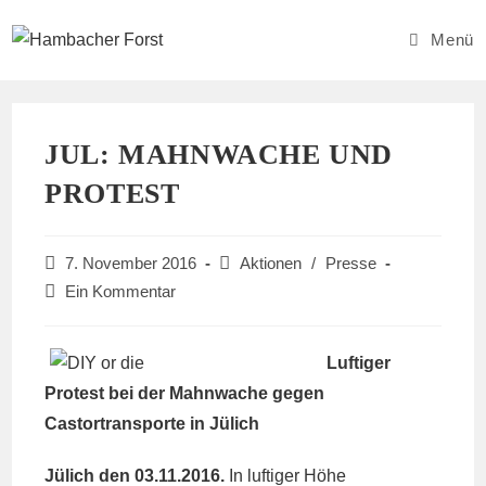
Zum
Inhalt
Menü
springen
JUL: MAHNWACHE UND
PROTEST
Beitrag
Beitrags-
7. November 2016
Aktionen
/
Presse
veröffentlicht:
Kategorie:
Beitrags-
Ein Kommentar
Kommentare:
Luftiger
Protest bei der Mahnwache gegen
Castortransporte in Jülich
Jülich den 03.11.2016.
In luftiger Höhe