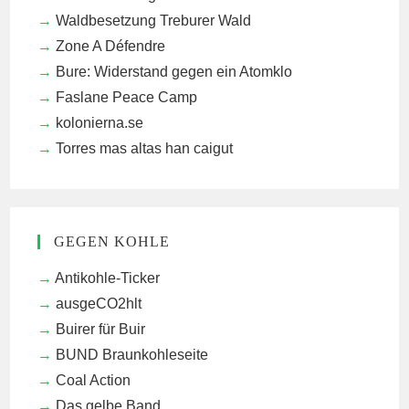
Waldbesetzung Treburer Wald
Zone A Défendre
Bure: Widerstand gegen ein Atomklo
Faslane Peace Camp
kolonierna.se
Torres mas altas han caigut
GEGEN KOHLE
Antikohle-Ticker
ausgeCO2hlt
Buirer für Buir
BUND Braunkohleseite
Coal Action
Das gelbe Band