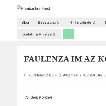
Zum
Inhalt
springen
Blog
Besetzung
Hintergründe
Kontakt & Anreise
FAULENZA IM AZ K
Beitrag
Beitrags-
2. Oktober 2016
Allgemein
/
Kunst/Kultur
/
veröffentlicht:
Kategorie:
Vor dem Konzert