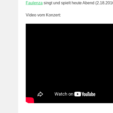
Faulenza
singt und spielt heute Abend (2.18.201
Video vom Konzert: