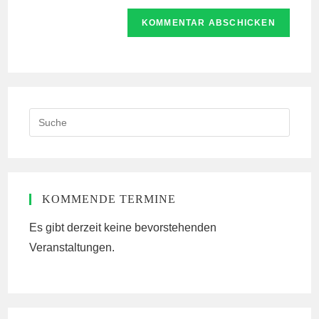
Adresse
Website-
ein
zum
URL
Kommentieren
ein
ein
(optional)
Search
this
website
KOMMENDE TERMINE
Es gibt derzeit keine bevorstehenden
Veranstaltungen.