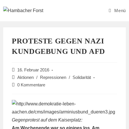
Zum
Inhalt
Menü
springen
PROTESTE GEGEN NAZI
KUNDGEBUNG UND AFD
Beitrag
16. Februar 2016
veröffentlicht:
Beitrags-
Aktionen
/
Repressionen
/
Solidarität
Kategorie:
Beitrags-
0 Kommentare
Kommentare:
Gegenprotest auf dem Kaiserplatz:
Am Wochenende war so einiges los. Am