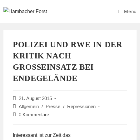
Zum
Inhalt
Menü
springen
POLIZEI UND RWE IN DER
KRITIK NACH
GROSSEINSATZ BEI E
NDEGELÄNDE
Beitrag
21. August 2015
veröffentlicht:
Beitrags-
Allgemein
/
Presse
/
Repressionen
Kategorie:
Beitrags-
0 Kommentare
Kommentare:
Interessant ist zur Zeit das