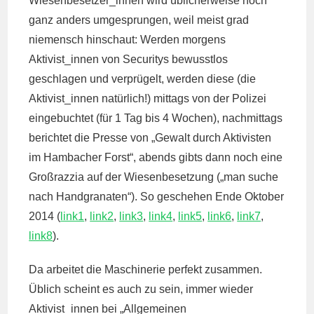
Wiesenbesetzer_innen wird üblicherweise noch
ganz anders umgesprungen, weil meist grad
niemensch hinschaut: Werden morgens
Aktivist_innen von Securitys bewusstlos
geschlagen und verprügelt, werden diese (die
Aktivist_innen natürlich!) mittags von der Polizei
eingebuchtet (für 1 Tag bis 4 Wochen), nachmittags
berichtet die Presse von „Gewalt durch Aktivisten
im Hambacher Forst“, abends gibts dann noch eine
Großrazzia auf der Wiesenbesetzung („man suche
nach Handgranaten“). So geschehen Ende Oktober
2014 (
link1
,
link2
,
link3
,
link4
,
link5
,
link6
,
link7
,
link8
).
Da arbeitet die Maschinerie perfekt zusammen.
Üblich scheint es auch zu sein, immer wieder
Aktivist_innen bei „Allgemeinen