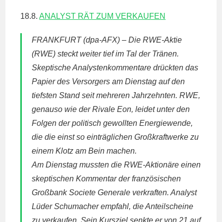
18.8.
ANALYST RÄT ZUM VERKAUFEN
FRANKFURT
(dpa-
AFX
) – Die
RWE
-Aktie
(
RWE
) steckt weiter tief im Tal der Tränen.
Skeptische Analystenkommentare drückten das
Papier des Versorgers am Dienstag auf den
tiefsten Stand seit mehreren Jahrzehnten.
RWE
,
genauso wie der Rivale Eon, leidet unter den
Folgen der politisch gewollten Energiewende,
die die einst so einträglichen Großkraftwerke zu
einem Klotz am Bein machen.
Am Dienstag mussten die
RWE
-Aktionäre einen
skeptischen Kommentar der französischen
Großbank Societe Generale verkraften. Analyst
Lüder Schumacher empfahl, die Anteilscheine
zu verkaufen. Sein Kursziel senkte er von 21 auf