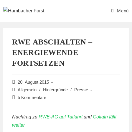
Zum
Inhalt
Menü
springen
RWE ABSCHALTEN –
ENERGIEWENDE
FORTSETZEN
Beitrag
20. August 2015
veröffentlicht:
Beitrags-
Allgemein
/
Hintergründe
/
Presse
Kategorie:
Beitrags-
5 Kommentare
Kommentare:
Nachtrag zu
RWE-AG auf Talfahrt
und
Goliath fällt
weiter