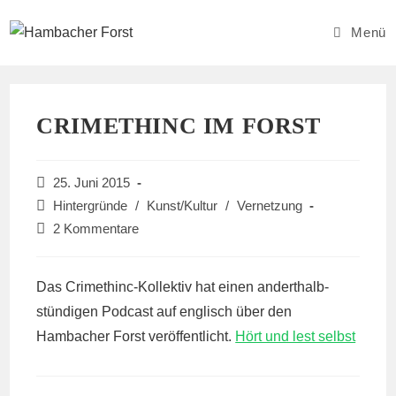
Zum
Inhalt
Menü
springen
CRIMETHINC IM FORST
Beitrag
25. Juni 2015
veröffentlicht:
Beitrags-
Hintergründe
/
Kunst/Kultur
/
Vernetzung
Kategorie:
Beitrags-
2 Kommentare
Kommentare:
Das Crimethinc-Kollektiv hat einen anderthalb-
stündigen Podcast auf englisch über den
Hambacher Forst veröffentlicht.
Hört und lest selbst