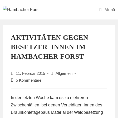
Zum
Inhalt
Menü
springen
AKTIVITÄTEN GEGEN
BESETZER_INNEN IM
HAMBACHER FORST
Beitrag
Beitrags-
11. Februar 2015
Allgemein
veröffentlicht:
Kategorie:
Beitrags-
5 Kommentare
Kommentare:
In der letzten Woche kam es zu mehreren
Zwischenfällen, bei denen Verteidiger_innen des
Braunkohletagebaus Material der Waldbesetzung