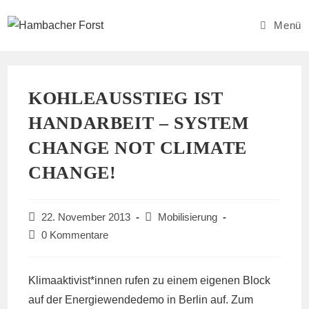
Zum
Inhalt
Menü
springen
KOHLEAUSSTIEG IST
HANDARBEIT – SYSTEM
CHANGE NOT CLIMATE
CHANGE!
Beitrag
Beitrags-
22. November 2013
Mobilisierung
veröffentlicht:
Kategorie:
Beitrags-
0 Kommentare
Kommentare:
Klimaaktivist*innen rufen zu einem eigenen Block
auf der Energiewendedemo in Berlin auf. Zum