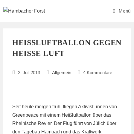
Zum
Inhalt
Menü
springen
HEISSLUFTBALLON GEGEN H
EISSE LUFT
Beitrag
Beitrags-
Beitrags-
2. Juli 2013
Allgemein
4 Kommentare
veröffentlicht:
Kategorie:
Kommentare:
Seit heute morgen früh, fliegen Aktivist_innen von
Greenpeace mit einem Heißluftballon über das
Rheinische Revier. Der Flug führt von Jülich über
den Tagebau Hambach und das Kraftwerk