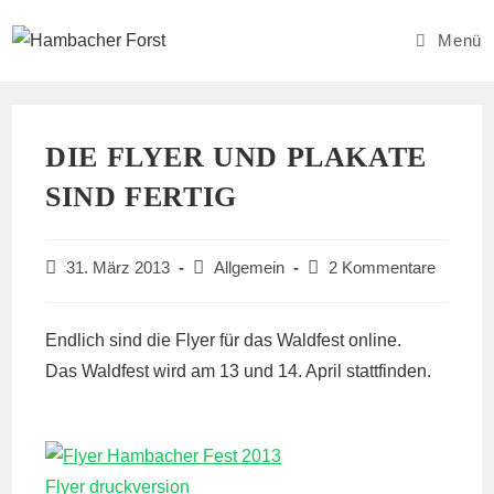
Zum
Inhalt
Menü
springen
DIE FLYER UND PLAKATE
SIND FERTIG
Beitrag
Beitrags-
Beitrags-
31. März 2013
Allgemein
2 Kommentare
veröffentlicht:
Kategorie:
Kommentare:
Endlich sind die Flyer für das Waldfest online.
Das Waldfest wird am 13 und 14. April stattfinden.
Flyer druckversion