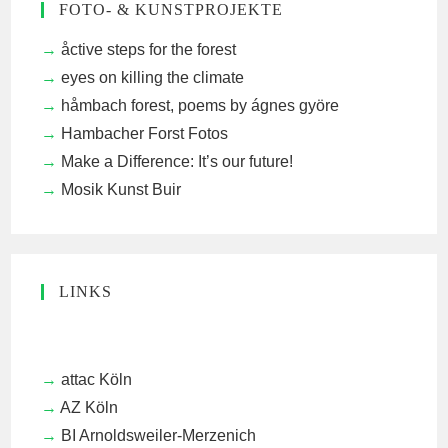
FOTO- & KUNSTPROJEKTE
åctive steps for the forest
eyes on killing the climate
håmbach forest, poems by ágnes györe
Hambacher Forst Fotos
Make a Difference: It’s our future!
Mosik Kunst Buir
LINKS
attac Köln
AZ Köln
BI Arnoldsweiler-Merzenich