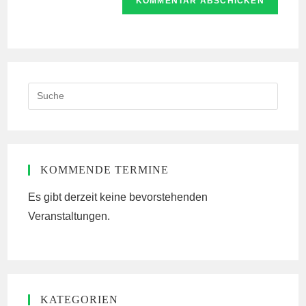
URL
Kommentieren
ein
ein
(optional)
Search
this
website
KOMMENDE TERMINE
Es gibt derzeit keine bevorstehenden
Veranstaltungen.
KATEGORIEN