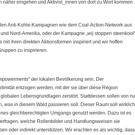
en näher eingehen und Aktivist_innen von dort zu Wort kommen
ikalen Anti-Kohle-Kampagnen wie dem Coal-Action-Network aus
en und Nord-Amerika, oder der Kampagne „wij stoppen steenkool
it ihren direkten Aktionsformen inspiriert und wir hoffen
Gruppen zu inspirieren.
empowerments“ der lokalen Bevölkerung sein. Der
timität entzogen werden, mit der sie über diese Region
 globalen Lebensgrundlagen zerstört. Stattdessen sollen von n
 was in diesem Wald passieren soll. Dieser Raum soll wirklich
 eines gleichberechtigten Umgangs genutzt werden. Dazu ist es
rfragen, welche Rollenbilder und Handlungsweisen sie
en oder indirekt unterstützen. Wir erachten es als wichtig, dass