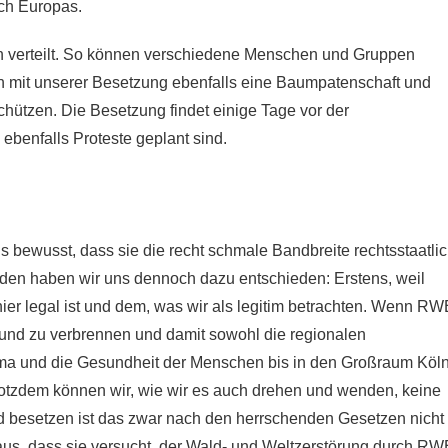
ch Europas.
verteilt. So können verschiedene Menschen und Gruppen
 mit unserer Besetzung ebenfalls eine Baumpatenschaft und
hützen. Die Besetzung findet einige Tage vor der
benfalls Proteste geplant sind.
ns bewusst, dass sie die recht schmale Bandbreite rechtsstaatli
nden haben wir uns dennoch dazu entschieden: Erstens, weil
hier legal ist und dem, was wir als legitim betrachten. Wenn RW
und zu verbrennen und damit sowohl die regionalen
ima und die Gesundheit der Menschen bis in den Großraum Köl
 Trotzdem können wir, wie wir es auch drehen und wenden, keine
ld besetzen ist das zwar nach den herrschenden Gesetzen nicht
daraus, dass sie versucht, der Wald- und Weltzerstörung durch RW