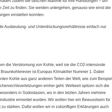
nd haben zudem die falschen Maxime für ihre Handlungen – um
r Zeit zu finden. Sie werden untergehen, genauso wie einst die
ungen einstellen konnten.
de Ausbeutung- und Unterdrückungsverhältnisse einfach nur
en die Verstromung von Kohle, weil sie die CO2-intensivste
Braunkohlerevier ist Europas Klimakiller Nummer 1. Dabei
annten Kohle aus ganz anderen Teilen der Welt, wie zum Beispie
henrechtsverletzungen einher geht. Weltweit spitzen sich die
esonders in Südostasien, wo in den letzten Jahren mehrere
ndustrie ermordet wurden. Wir wollen hier ein Bewusstsein für
zu stärken. Dafür wollen wir in zukünftigen Erklärungen auch