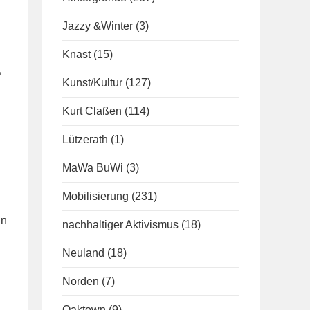
Jazzy &Winter
(3)
Knast
(15)
“
Kunst/Kultur
(127)
Kurt Claßen
(114)
Lützerath
(1)
MaWa BuWi
(3)
Mobilisierung
(231)
un
nachhaltiger Aktivismus
(18)
Neuland
(18)
Norden
(7)
Oaktown
(9)