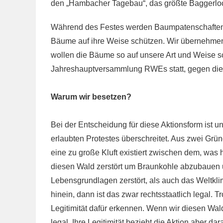
den „Hambacher Tagebau“, das größte Baggerlo
Während des Festes werden Baumpatenschaften 
Bäume auf ihre Weise schützen. Wir übernehmen
wollen die Bäume so auf unsere Art und Weise sc
Jahreshauptversammlung RWEs statt, gegen die e
Warum wir besetzen?
Bei der Entscheidung für diese Aktionsform ist u
erlaubten Protestes überschreitet. Aus zwei Grü
eine zu große Kluft existiert zwischen dem, was 
diesen Wald zerstört um Braunkohle abzubauen 
Lebensgrundlagen zerstört, als auch das Weltkl
hinein, dann ist das zwar rechtsstaatlich legal.
Legitimität dafür erkennen. Wenn wir diesen Wa
legal. Ihre Legitimität bezieht die Aktion aber 