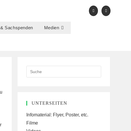
 & Sachspenden
Medien
Search
this
website
zu
UNTERSEITEN
Infomaterial: Flyer, Poster, etc.
Filme
r