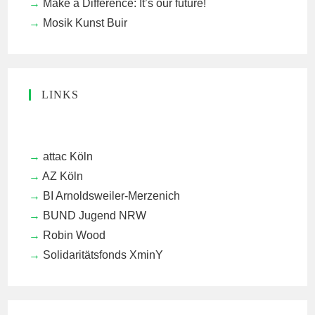
Make a Difference: It’s our future!
Mosik Kunst Buir
LINKS
attac Köln
AZ Köln
BI Arnoldsweiler-Merzenich
BUND Jugend NRW
Robin Wood
Solidaritätsfonds XminY