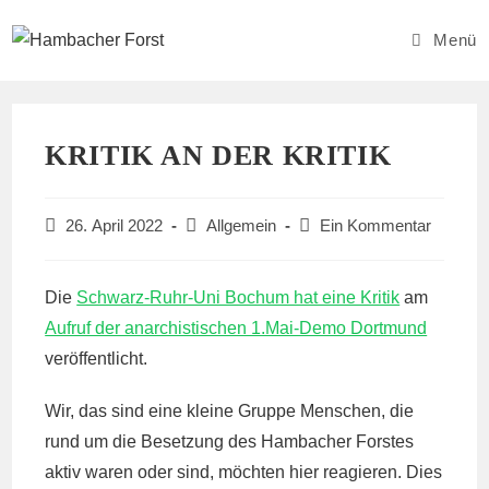
Zum
Inhalt
Menü
springen
KRITIK AN DER KRITIK
Beitrag
Beitrags-
Beitrags-
26. April 2022
Allgemein
Ein Kommentar
veröffentlicht:
Kategorie:
Kommentare:
Die
Schwarz-Ruhr-Uni Bochum hat eine Kritik
am
Aufruf der anarchistischen 1.Mai-Demo Dortmund
veröffentlicht.
Wir, das sind eine kleine Gruppe Menschen, die
rund um die Besetzung des Hambacher Forstes
aktiv waren oder sind, möchten hier reagieren. Dies