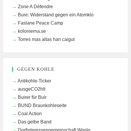
Zone A Défendre
Bure: Widerstand gegen ein Atomklo
Faslane Peace Camp
kolonierna.se
Torres mas altas han caigut
GEGEN KOHLE
Antikohle-Ticker
ausgeCO2hlt
Buirer für Buir
BUND Braunkohleseite
Coal Action
Das gelbe Band
Dorfinteressengemeinschaft Wanlo