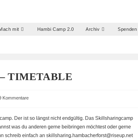
Mach mit
Hambi Camp 2.0
Archiv
Spenden
 – TIMETABLE
trags-
9 Kommentare
mentare:
gcamp. Der ist so längst nicht endgültig. Das Skillsharingcamp
kannst was du anderen gerne beibringen möchtest oder gerne
 schreib einfach an skillsharing.hambacherforst@
riseup.net