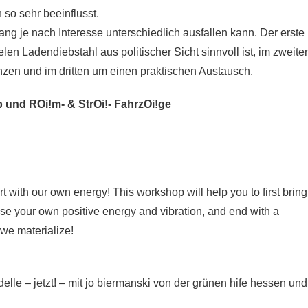
so sehr beeinflusst.
ng je nach Interesse unterschiedlich ausfallen kann. Der erste
len Ladendiebstahl aus politischer Sicht sinnvoll ist, im zweite
zen und im dritten um einen praktischen Austausch.
ub und
ROi!m- & StrOi!- FahrzOi!ge
 with our own energy! This workshop will help you to first bring
ease your own positive energy and vibration, and end with a
 we materialize!
lle – jetzt! – mit jo biermanski von der grünen hife hessen und