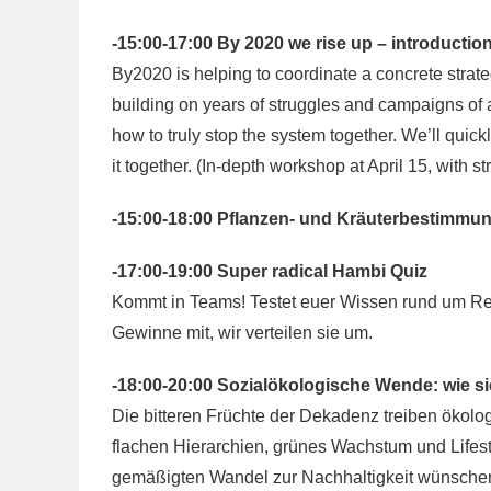
-15:00-17:00 By 2020 we rise up – introductio
By2020 is helping to coordinate a concrete strat
building on years of struggles and campaigns of all
how to truly stop the system together. We’ll quickl
it together. (In-depth workshop at April 15, with 
-15:00-18:00 Pflanzen- und Kräuterbestimm
-17:00-19:00 Super radical Hambi Quiz
Kommt in Teams! Testet euer Wissen rund um Revo
Gewinne mit, wir verteilen sie um.
-18:00-20:00 Sozialökologische Wende: wie si
Die bitteren Früchte der Dekadenz treiben ökol
flachen Hierarchien, grünes Wachstum und Lifesty
gemäßigten Wandel zur Nachhaltigkeit wünsche