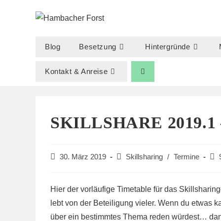
Zum
Inhalt
springen
Blog
Besetzung
Hintergründe
Kontakt & Anreise
SKILLSHARE 2019.1
Beitrag
Beitrags-
Bei
30. März 2019
Skillsharing
/
Termine
veröffentlicht:
Kategorie:
Kom
Hier der vorläufige Timetable für das Skillsharin
lebt von der Beteiligung vieler. Wenn du etwas 
über ein bestimmtes Thema reden würdest… dann