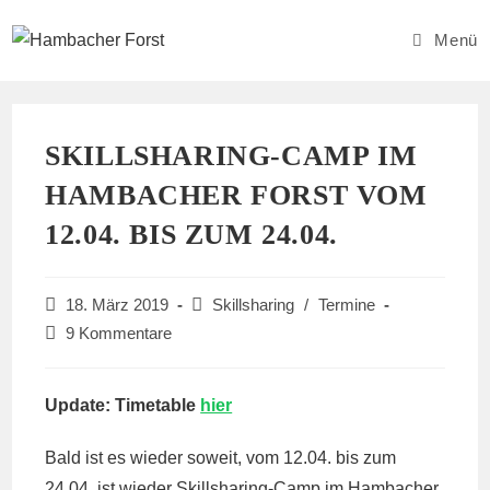
Zum
Inhalt
Menü
springen
SKILLSHARING-CAMP IM
HAMBACHER FORST VOM
12.04. BIS ZUM 24.04.
Beitrag
Beitrags-
18. März 2019
Skillsharing
/
Termine
veröffentlicht:
Kategorie:
Beitrags-
9 Kommentare
Kommentare:
Update: Timetable
hier
Bald ist es wieder soweit, vom 12.04. bis zum
24.04. ist wieder Skillsharing-Camp im Hambacher