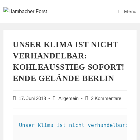
Zum
Inhalt
Menü
springen
UNSER KLIMA IST NICHT
VERHANDELBAR:
KOHLEAUSSTIEG SOFORT!
ENDE GELÄNDE BERLIN
Beitrag
Beitrags-
Beitrags-
17. Juni 2018
Allgemein
2 Kommentare
veröffentlicht:
Kategorie:
Kommentare:
Unser Klima ist nicht verhandelbar: Koh