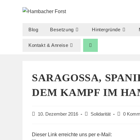
Zum
Inhalt
springen
Blog
Besetzung
Hintergründe
Kontakt & Anreise
SARAGOSSA, SPANI
DEM KAMPF IM HA
Beitrag
Beitrags-
Beitrags-
10. Dezember 2016
Solidarität
0 Komm
veröffentlicht:
Kategorie:
Kommentar
Dieser Link erreichte uns per e-Mail: