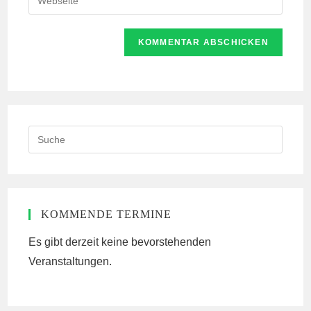
Mail-
deine
Kommentieren
Adresse
Website-
ein
zum
URL
Kommentieren
ein
ein
(optional)
Search
this
website
KOMMENDE TERMINE
Es gibt derzeit keine bevorstehenden
Veranstaltungen.