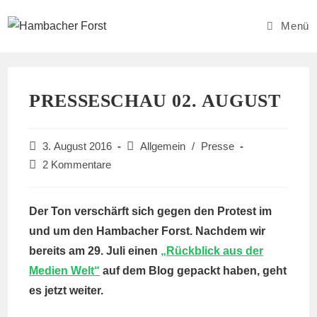
Zum
Inhalt
Menü
springen
PRESSESCHAU 02. AUGUST
Beitrag
Beitrags-
3. August 2016
Allgemein
/
Presse
veröffentlicht:
Kategorie:
Beitrags-
2 Kommentare
Kommentare:
Der Ton verschärft sich gegen den Protest im
und um den Hambacher Forst. Nachdem wir
bereits am 29. Juli einen
„Rückblick aus der
Medien Welt“
auf dem Blog gepackt haben, geht
es jetzt weiter.