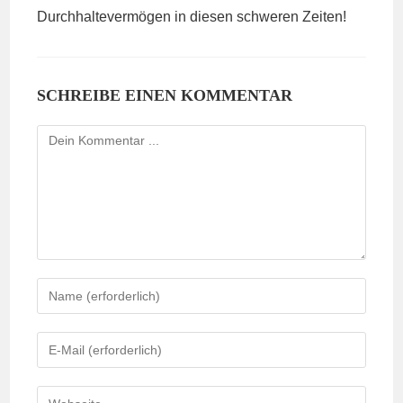
Durchhaltevermögen in diesen schweren Zeiten!
SCHREIBE EINEN KOMMENTAR
Kommentieren
Gib
deinen
Namen
Gib
oder
deine
Benutzernamen
E-
Gib
zum