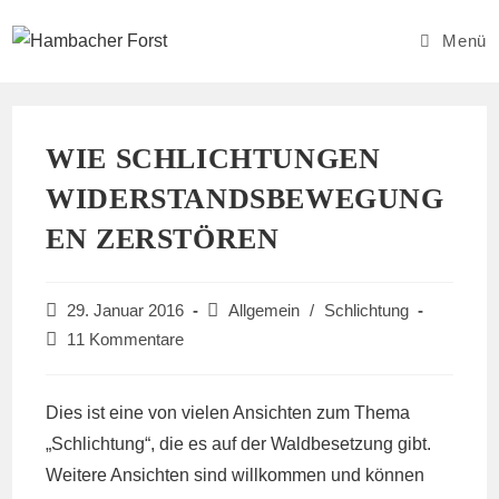
Zum
Inhalt
Menü
springen
WIE SCHLICHTUNGEN
WIDERSTANDSBEWEGUNG
EN ZERSTÖREN
Beitrag
Beitrags-
29. Januar 2016
Allgemein
/
Schlichtung
veröffentlicht:
Kategorie:
Beitrags-
11 Kommentare
Kommentare:
Dies ist eine von vielen Ansichten zum Thema
„Schlichtung“, die es auf der Waldbesetzung gibt.
Weitere Ansichten sind willkommen und können