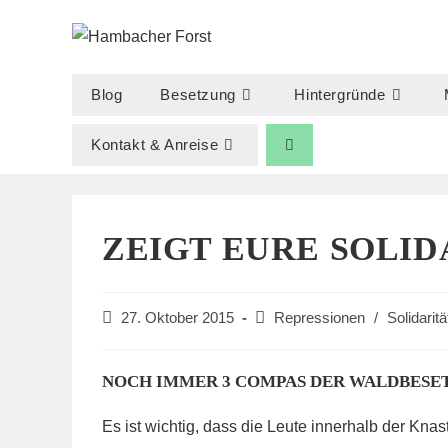
Zum
Inhalt
springen
Blog
Besetzung
Hintergründe
Kontakt & Anreise
ZEIGT EURE SOLID
Beitrag
Beitrags-
27. Oktober 2015
Repressionen
/
Solidaritä
veröffentlicht:
Kategorie:
NOCH IMMER 3 COMPAS DER WALDBESET
Es ist wichtig, dass die Leute innerhalb der Knas