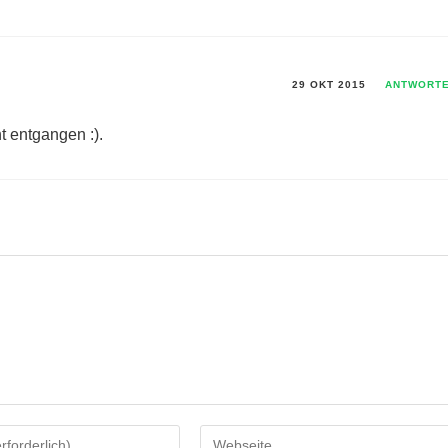
29 OKT 2015
ANTWORT
t entgangen :).
Gib