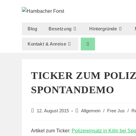
Zum
Inhalt
springen
Blog
Besetzung
Hintergründe
Kontakt & Anreise
TICKER ZUM POLI
SPONTANDEMO
Beitrag
Beitrags-
12. August 2015
Allgemein
/
Free Jus
/
R
veröffentlicht:
Kategorie:
Artikel zum Ticker:
Polizeieinsatz in Köln bei S