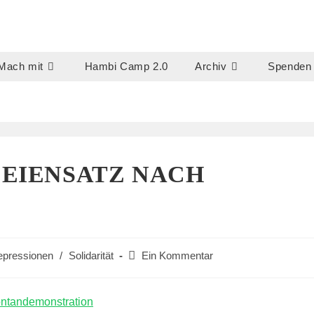
Mach mit
Hambi Camp 2.0
Archiv
Spenden
ZEIENSATZ NACH
Beitrags-
epressionen
/
Solidarität
Ein Kommentar
Kommentare:
pontandemonstration