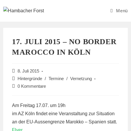
Zum
Inhalt
Menü
springen
17. JULI 2015 – NO BORDER
MAROCCO IN KÖLN
Beitrag
8. Juli 2015
veröffentlicht:
Beitrags-
Hintergründe
/
Termine
/
Vernetzung
Kategorie:
Beitrags-
0 Kommentare
Kommentare:
Am Freitag 17.07. um 19h
im AZ Köln findet eine Veranstaltung zur Situation
an der EU-Aussengrenze Marokko – Spanien statt.
Flyer