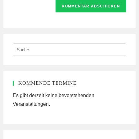
Website-
ein
zum
URL
Kommentieren
ein
ein
(optional)
Search
this
website
KOMMENDE TERMINE
Es gibt derzeit keine bevorstehenden
Veranstaltungen.