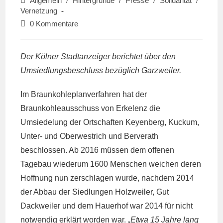
Beitrags-
Allgemein
/
Hintergründe
/
Presse
/
Solidarität
/
Kategorie:
Vernetzung
Beitrags-
0 Kommentare
Kommentare:
Der Kölner Stadtanzeiger berichtet über den
Umsiedlungsbeschluss bezüglich Garzweiler.
Im Braunkohleplanverfahren hat der
Braunkohleausschuss von Erkelenz die
Umsiedelung der Ortschaften Keyenberg, Kuckum,
Unter- und Oberwestrich und Berverath
beschlossen. Ab 2016 müssen dem offenen
Tagebau wiederum 1600 Menschen weichen deren
Hoffnung nun zerschlagen wurde, nachdem 2014
der Abbau der Siedlungen Holzweiler, Gut
Dackweiler und dem Hauerhof war 2014 für nicht
notwendig erklärt worden war.
„Etwa 15 Jahre lang