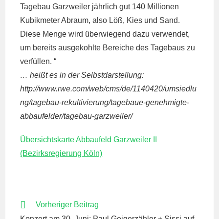
Tagebau Garzweiler jährlich gut 140 Millionen
Kubikmeter Abraum, also Löß, Kies und Sand.
Diese Menge wird überwiegend dazu verwendet,
um bereits ausgekohlte Bereiche des Tagebaus zu
verfüllen. “
… heißt es in der Selbstdarstellung:
http://www.rwe.com/web/cms/de/1140420/umsiedlu
ng/tagebau-rekultivierung/tagebaue-genehmigte-
abbaufelder/tagebau-garzweiler/
Übersichtskarte Abbaufeld Garzweiler II
(Bezirksregierung Köln)
WEITERE
Vorheriger Beitrag
ARTIKEL
Konzert am 30. Juni: Paul Geigerzähler + Sissi auf