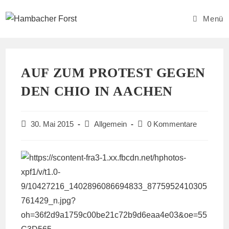
Zum
Inhalt
Menü
springen
AUF ZUM PROTEST GEGEN
DEN CHIO IN AACHEN
Beitrag
Beitrags-
Beitrags-
30. Mai 2015
Allgemein
0 Kommentare
veröffentlicht:
Kategorie:
Kommentare: