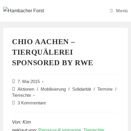
Zum
Inhalt
Menü
springen
CHIO AACHEN –
TIERQUÄLEREI
SPONSORED BY RWE
Beitrag
7. Mai 2015
veröffentlicht:
Beitrags-
Aktionen
/
Mobilisierung
/
Solidarität
/
Termine
/
Kategorie:
Tierrechte
Beitrags-
3 Kommentare
Kommentare:
Von: Kim
geklaut von:
Pegasus-Kampagne, Tierrechte