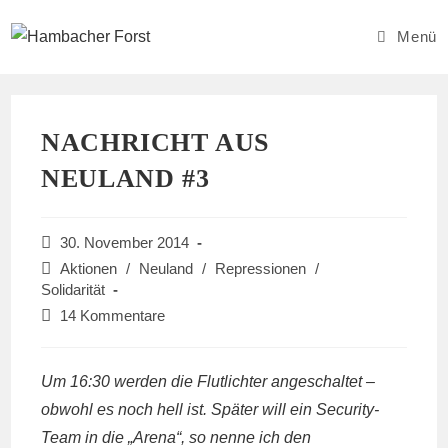
Zum
Inhalt
Menü
springen
NACHRICHT AUS
NEULAND #3
Beitrag
30. November 2014
veröffentlicht:
Beitrags-
Aktionen
/
Neuland
/
Repressionen
/
Kategorie:
Solidarität
Beitrags-
14 Kommentare
Kommentare:
Um 16:30 werden die Flutlichter angeschaltet –
obwohl es noch hell ist. Später will ein Security-
Team in die „Arena“, so nenne ich den