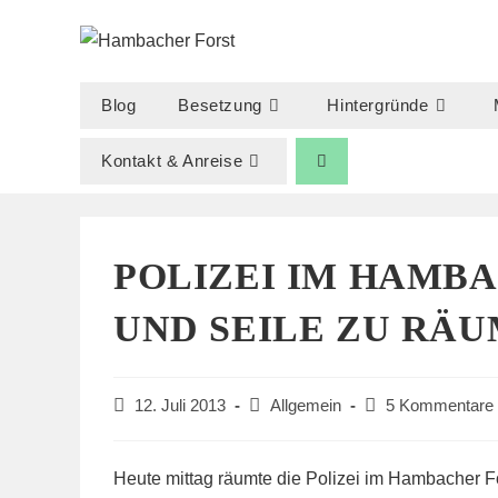
Zum
Inhalt
springen
Blog
Besetzung
Hintergründe
Kontakt & Anreise
POLIZEI IM HAMB
UND SEILE ZU RÄ
Beitrag
Beitrags-
Beitrags-
12. Juli 2013
Allgemein
5 Kommentare
veröffentlicht:
Kategorie:
Kommentare:
Heute mittag räumte die Polizei im Hambacher F