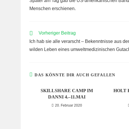
Später am Tag gab die US-amerikanischen Band 
Menschen erschienen.
WEITERE
Vorheriger Beitrag
ARTIKEL
Ich hab sie alle verarscht – Bekenntnisse aus d
ANSEHEN
wilden Leben eines umweltmedizinischen Gutac
DAS KÖNNTE DIR AUCH GEFALLEN
SKILLSHARE CAMP IM
HOLT 
DANNI 4.–11.MAI
20. Februar 2020