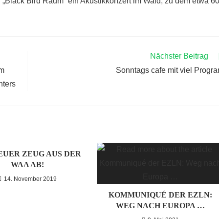
„Black Bird Raum“ ein Akustikkonzert im Wald, zu dem etwa 6
Nächster Beitrag
em
Sonntags cafe mit viel Progr
hters
EUER ZEUG AUS DER
WAA AB!
14. November 2019
KOMMUNIQUÉ DER EZLN:
WEG NACH EUROPA …