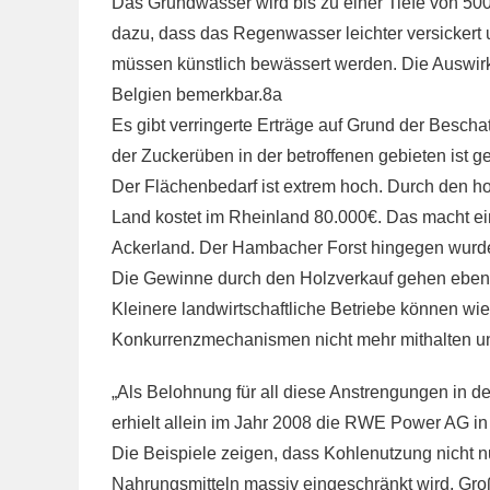
Das Grundwasser wird bis zu einer Tiefe von 500
dazu, dass das Regenwasser leichter versickert 
müssen künstlich bewässert werden. Die Auswirk
Belgien bemerkbar.8a
Es gibt verringerte Erträge auf Grund der Besch
der Zuckerüben in der betroffenen gebieten ist ge
Der Flächenbedarf ist extrem hoch. Durch den h
Land kostet im Rheinland 80.000€. Das macht ei
Ackerland. Der Hambacher Forst hingegen wurd
Die Gewinne durch den Holzverkauf gehen eben
Kleinere landwirtschaftliche Betriebe können wie 
Konkurrenzmechanismen nicht mehr mithalten un
„Als Belohnung für all diese Anstrengungen in de
erhielt allein im Jahr 2008 die RWE Power AG in
Die Beispiele zeigen, dass Kohlenutzung nicht n
Nahrungsmitteln massiv eingeschränkt wird. Groß