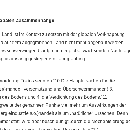
globalen Zusammenhänge
 Land ist im Kontext zu setzen mit der globalen Verknappung
and auf dem abgegrabenen Land nicht mehr angebaut werden
nders schwerwiegend, aufgrund der global wachsenden Nachfrag
xplosionsartig gestiegenem Landgrabbing.
nordnung Tokios verloren.“10 Die Hauptursachen für die
sser(-mangel, verscmutzung und Überschwemmungen) 3.
des Bodens und 4. die Verdichtung des Bodens.“11
ragweite der genannten Punkte viel mehr um Auswirkungen der
nergieindustrie s.o.)handelt als um „natürliche“ Ursachen. Denn
mmer statt, wird aber beschleunigt „durch die Mechanisierung d
d den Einsatz von chemischen Düngemitteln.“12