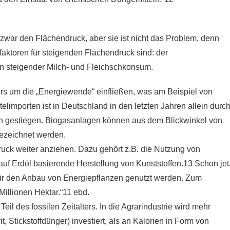
zwar den Flächendruck, aber sie ist nicht das Problem, denn
faktoren für steigenden Flächendruck sind: der
in steigender Milch- und Fleichschkonsum.
rs um die „Energiewende“ einfließen, was am Beispiel von
elimporten ist in Deutschland in den letzten Jahren allein durc
en gestiegen. Biogasanlagen können aus dem Blickwinkel von
bezeichnet werden.
ruck weiter anziehen. Dazu gehört z.B. die Nutzung von
 auf Erdöl basierende Herstellung von Kunststoffen.13 Schon jet
 für den Anbau von Energiepflanzen genutzt werden. Zum
Millionen Hektar.“11 ebd.
eil des fossilen Zeitalters. In die Agrarindustrie wird mehr
, Stickstoffdünger) investiert, als an Kalorien in Form von