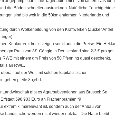
m abgepumpt, damit die Tagebauten nicht voll laufen. Das führt
und die Böden schneller austrocknen. Natürliche Feuchtgebiete
ungen sind bis weit in die 50km entfernten Niederlande und
attung durch Wolkenbildung von den Kraftwerken (Zucker Anteil
ringer)
ohen Konkurrenzdruck steigen somit auch die Preise: Ein Hekta
nen qm Preis von 8€. Gängig in Deutschland sind 2-3 € pro qm
e RWE mit einem qm Preis von 50 Pfenning quasi geschenkt.
falls an RWE.
überall auf der Welt mit solchen kapitalistischen
d gehen pleite.8b,ebd.
r Landwirtschaft gibt es Agrarsubventionen aus Brüssel: So
 Erfstadt 598.933 Euro an Flächenprämien.“9
ur extrem klimarelevant ist, sondern auch der Anbau von
e Landstriche werden nicht wieder nutzbar. Die Natur bleibt