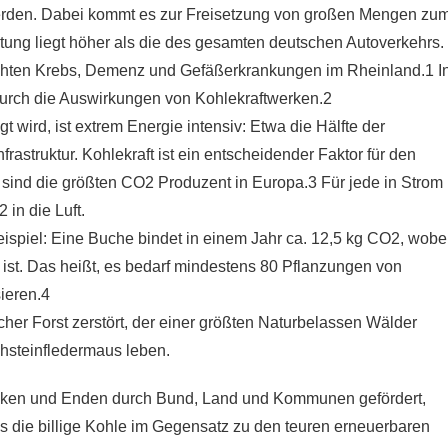
t werden. Dabei kommt es zur Freisetzung von großen Mengen zu
stung liegt höher als die des gesamten deutschen Autoverkehrs.
erhöhten Krebs, Demenz und Gefäßerkrankungen im Rheinland.1 I
urch die Auswirkungen von Kohlekraftwerken.2
t wird, ist extrem Energie intensiv: Etwa die Hälfte der
astruktur. Kohlekraft ist ein entscheidender Faktor für den
sind die größten CO2 Produzent in Europa.3 Für jede in Strom
in die Luft.
eispiel: Eine Buche bindet in einem Jahr ca. 12,5 kg CO2, wobe
 ist. Das heißt, es bedarf mindestens 80 Pflanzungen von
ieren.4
er Forst zerstört, der einer größten Naturbelassen Wälder
chsteinfledermaus leben.
Ecken und Enden durch Bund, Land und Kommunen gefördert,
ss die billige Kohle im Gegensatz zu den teuren erneuerbaren