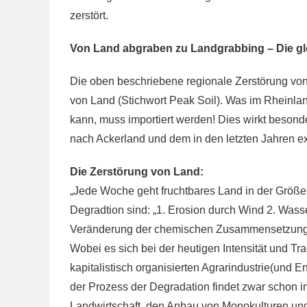
zerstört.
Von Land abgraben zu Landgrabbing – Die 
Die oben beschriebene regionale Zerstörung von
von Land (Stichwort Peak Soil). Was im Rheinl
kann, muss importiert werden! Dies wirkt beso
nach Ackerland und dem in den letzten Jahren e
Die Zerstörung von Land:
„Jede Woche geht fruchtbares Land in der Größe
Degradtion sind: „1. Erosion durch Wind 2. Wa
Veränderung der chemischen Zusammensetzung 
Wobei es sich bei der heutigen Intensität und T
kapitalistisch organisierten Agrarindustrie(und E
der Prozess der Degradation findet zwar schon i
Landwirtschaft, den Anbau von Monokulturen un