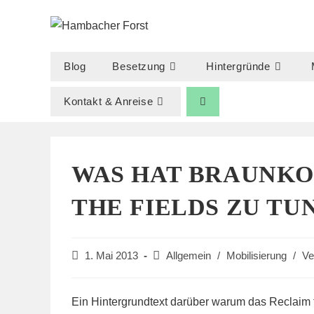
Zum
Inhalt
springen
Blog
Besetzung
Hintergründe
Kontakt & Anreise
WAS HAT BRAUNKO
THE FIELDS ZU TU
Beitrag
Beitrags-
1. Mai 2013
Allgemein
/
Mobilisierung
/
Ve
veröffentlicht:
Kategorie:
Ein Hintergrundtext darüber warum das Reclaim 