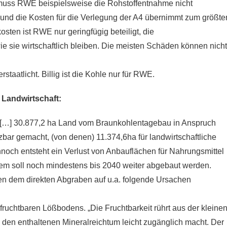
 muss RWE beispielsweise die Rohstoffentnahme nicht
und die Kosten für die Verlegung der A4 übernimmt zum größte
ten ist RWE nur geringfügig beteiligt, die
e sie wirtschaftlich bleiben. Die meisten Schäden können nicht
staatlicht. Billig ist die Kohle nur für RWE.
Landwirtschaft:
„[…] 30.877,2 ha Land vom Braunkohlentagebau in Anspruch
r gemacht, (von denen) 11.374,6ha für landwirtschaftliche
noch entsteht ein Verlust von Anbauflächen für Nahrungsmittel
em soll noch mindestens bis 2040 weiter abgebaut werden.
en dem direkten Abgraben auf u.a. folgende Ursachen
ruchtbaren Lößbodens. „Die Fruchtbarkeit rührt aus der kleinen
e den enthaltenen Mineralreichtum leicht zugänglich macht. Der