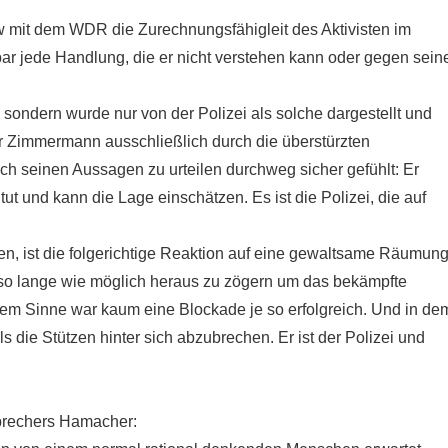
iew mit dem WDR die Zurechnungsfähigleit des Aktivisten im
bar jede Handlung, die er nicht verstehen kann oder gegen sein
sondern wurde nur von der Polizei als solche dargestellt und
rr Zimmermann ausschließlich durch die überstürzten
ach seinen Aussagen zu urteilen durchweg sicher gefühlt: Er
ut und kann die Lage einschätzen. Es ist die Polizei, die auf
en, ist die folgerichtige Reaktion auf eine gewaltsame Räumung
 so lange wie möglich heraus zu zögern um das bekämpfte
dem Sinne war kaum eine Blockade je so erfolgreich. Und in de
s die Stützen hinter sich abzubrechen. Er ist der Polizei und
prechers Hamacher: