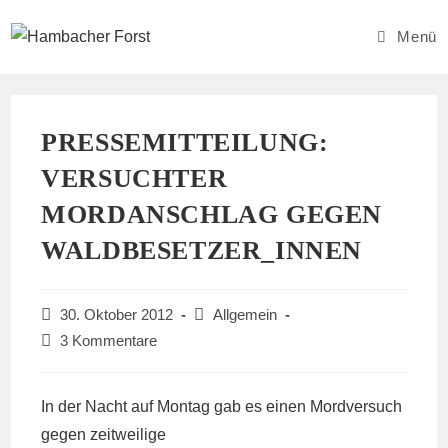
Zum
Inhalt
Menü
springen
PRESSEMITTEILUNG:
VERSUCHTER
MORDANSCHLAG GEGEN
WALDBESETZER_INNEN
Beitrag
Beitrags-
30. Oktober 2012
Allgemein
veröffentlicht:
Kategorie:
Beitrags-
3 Kommentare
Kommentare:
In der Nacht auf Montag gab es einen Mordversuch
gegen zeitweilige