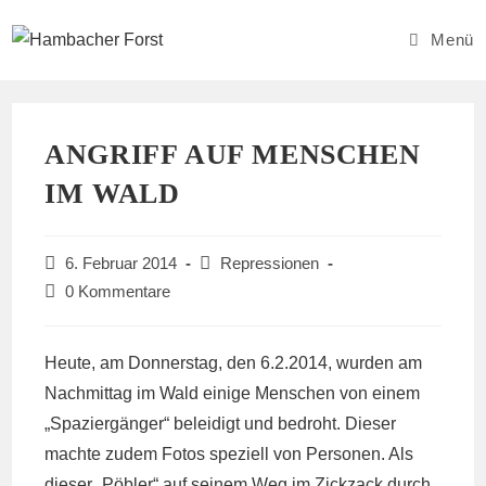
Zum
Inhalt
Menü
springen
ANGRIFF AUF MENSCHEN
IM WALD
Beitrag
Beitrags-
6. Februar 2014
Repressionen
veröffentlicht:
Kategorie:
Beitrags-
0 Kommentare
Kommentare:
Heute, am Donnerstag, den 6.2.2014, wurden am
Nachmittag im Wald einige Menschen von einem
„Spaziergänger“ beleidigt und bedroht. Dieser
machte zudem Fotos speziell von Personen. Als
dieser „Pöbler“ auf seinem Weg im Zickzack durch