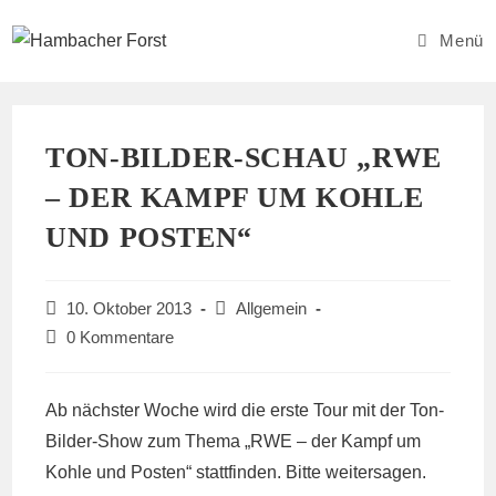
Zum
Inhalt
Menü
springen
TON-BILDER-SCHAU „RWE
– DER KAMPF UM KOHLE
UND POSTEN“
Beitrag
Beitrags-
10. Oktober 2013
Allgemein
veröffentlicht:
Kategorie:
Beitrags-
0 Kommentare
Kommentare:
Ab nächster Woche wird die erste Tour mit der Ton-
Bilder-Show zum Thema „RWE – der Kampf um
Kohle und Posten“ stattfinden. Bitte weitersagen.