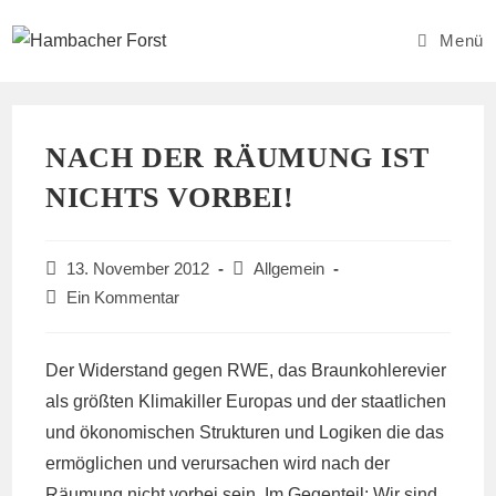
Zum
Inhalt
Menü
springen
NACH DER RÄUMUNG IST
NICHTS VORBEI!
Beitrag
Beitrags-
13. November 2012
Allgemein
veröffentlicht:
Kategorie:
Beitrags-
Ein Kommentar
Kommentare:
Der Widerstand gegen RWE, das Braunkohlerevier
als größten Klimakiller Europas und der staatlichen
und ökonomischen Strukturen und Logiken die das
ermöglichen und verursachen wird nach der
Räumung nicht vorbei sein. Im Gegenteil: Wir sind