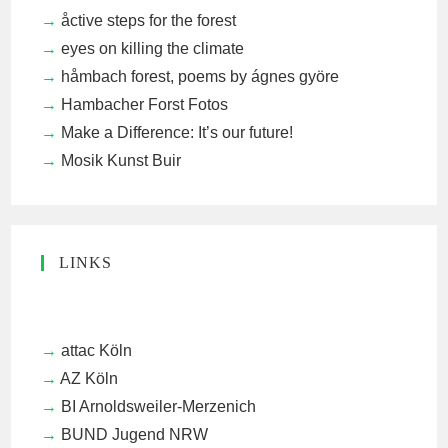
åctive steps for the forest
eyes on killing the climate
håmbach forest, poems by ágnes györe
Hambacher Forst Fotos
Make a Difference: It’s our future!
Mosik Kunst Buir
LINKS
attac Köln
AZ Köln
BI Arnoldsweiler-Merzenich
BUND Jugend NRW