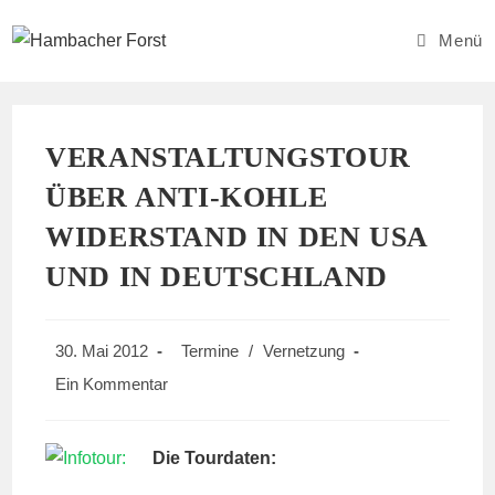
Zum
Inhalt
Menü
springen
VERANSTALTUNGSTOUR
ÜBER ANTI-KOHLE
WIDERSTAND IN DEN USA
UND IN DEUTSCHLAND
Beitrag
Beitrags-
30. Mai 2012
Termine
/
Vernetzung
veröffentlicht:
Kategorie:
Beitrags-
Ein Kommentar
Kommentare:
Die Tourdaten: