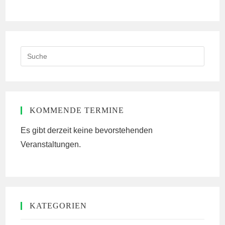
ein
ein
(optional)
Search
this
website
KOMMENDE TERMINE
Es gibt derzeit keine bevorstehenden
Veranstaltungen.
KATEGORIEN