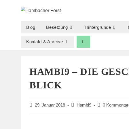
Zum
Inhalt
springen
Blog
Besetzung
Hintergründe
Kontakt & Anreise
HAMBI9 – DIE GES
BLICK
Beitrag
Beitrags-
Beitrags-
29. Januar 2018
Hambi9
0 Kommentar
veröffentlicht:
Kategorie:
Kommentare: